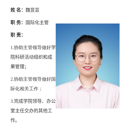
姓 名：
魏昱芸
职 务：
国际化
主管
职 责：
1.协助主管领导做好
学
院科研活动组织和成
果管理
；
2.协助主管领导做好国
际化相关工作；
3.
完成学院领导、办公
室主任交办的其他工
作。