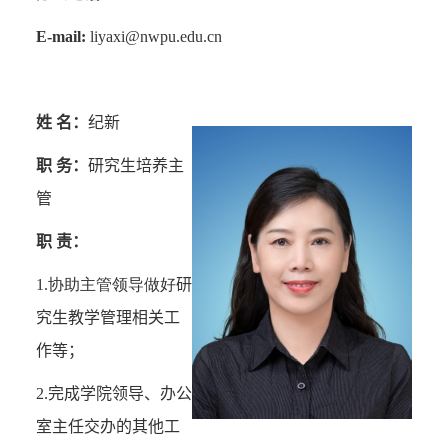
E-mail:
liyaxi@nwpu.edu.cn
姓 名：
纪新
职 务：
研究生培养主
管
职 责：
1.协助主管领导做好
研
究生教学管理相关工
作等；
2.
完成学院领导、办公
室主任交办的其他工