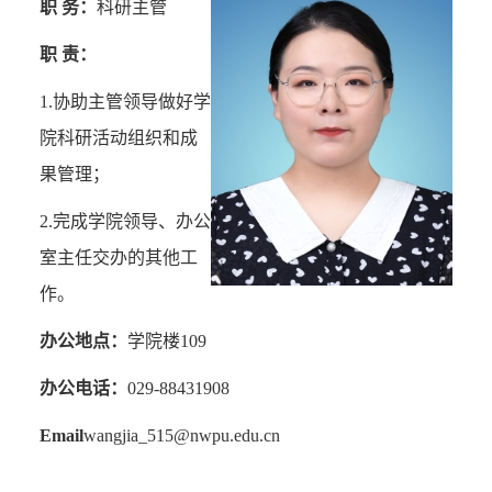
职 务：
科研主管
职 责：
1.
协助主管领导做好学
院
科研活动组织和成
果管理
；
2.
完成学院领导、办公
室主任交办的其他工
作。
办公地点：
学院楼
109
办公电话：
029-88431908
Email
wangjia_515@nwpu.edu.cn