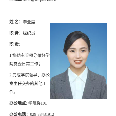
姓 名：
李亚席
职 务：
组织员
职 责：
1.协助主管领导做好
学
院党委日常工作；
2.
完成学院领导、办公
室主任交办的其他工
作。
办公地点
:
学院楼
101
办公电话：
029-88431912