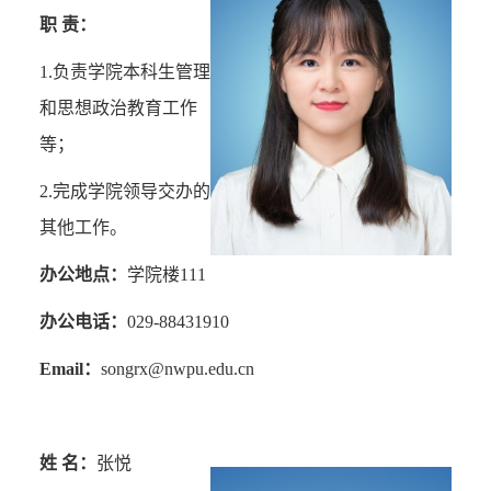
职 责：
1.
负责学院本科生管理
和思想政治教育工作
等；
2.
完成学院领导交办的
其他工作。
办公地点：
学院楼
111
办公电话：
029-88431910
Email
：
songrx@nwpu.edu.cn
姓 名：
张悦