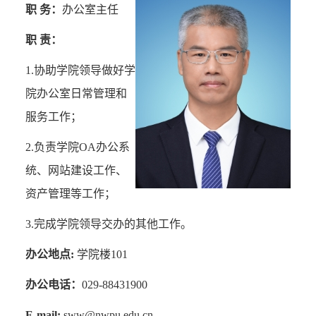
职 务：
办公室主任
职 责：
1.
协助学院领导做好学
院办公室日常管理和
服务工作；
2.
负责学院
OA
办公系
统、网站建设工作、
资产管理等工作；
3.
完成学院领导交办的其他工作。
办公地点
:
学院楼
101
办公电话：
029-88431900
E-mail:
sww@nwpu.edu.cn