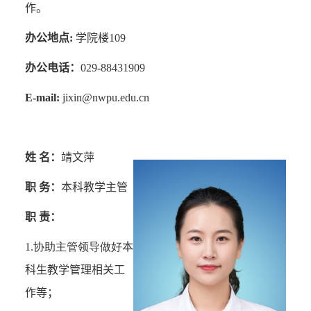
作。
办公地点
:
学院楼
109
办公电话：
029-88431909
E-mail:
jixin@nwpu.edu.cn
姓 名：
靖文萍
职 务：
本科教学主管
职 责：
1.协助主管领导做好
本
科生教学管理相关工
作等；