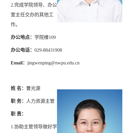
2.
完成学院领导、办公
室主任交办的其他工
作。
办公地点：
学院楼
109
办公电话：
029-88431908
Email
：
jingwenping@nwpu.edu.cn
姓 名：
曹光源
职 务：
人力资源主管
职 责：
1.
协助主管领导做好学