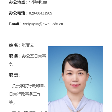
办公地点：
学院楼
109
办公电话：
029-88431909
Email
：
weiyuyun@nwpu.edu.cn
姓 名：
张亚云
职 务：
办公室日常事
务
职 责：
1.
负责学院行政印章、
日常行政事务工作
等；