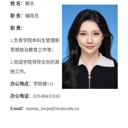
姓 名：
穆天
职 务：
辅导员
职 责：
1.
负责学院本科生管理和
思想政治教育工作等；
2.
完成学院领导交办的其
他工作。
办公地点：
学院楼
111
办公电话：
029-88431910
Email
：
tianmu_nwpu@nwpu.edu.cn