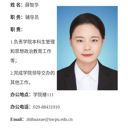
姓 名：
薛智华
职 务：
辅导员
职 责：
1.
负责学院本科生管理
和思想政治教育工作
等；
2.
完成学院领导交办的
其他工作。
办公地点：
学院楼
111
办公电话：
029-88431910
Email
：
zhihuaxue@nwpu.edu.cn