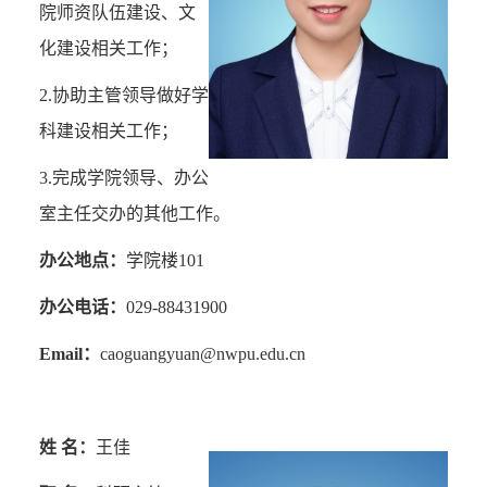
院师资队伍建设
、文
化建设
相关工作；
2.协助主管领导做好学
科建设相关
工作；
3.
完成学院领导、办公
室主任交办的其他工作。
办公地点：
学院楼
101
办公电话：
029-88431900
Email
：
caoguangyuan@nwpu.edu.cn
姓 名：
王佳