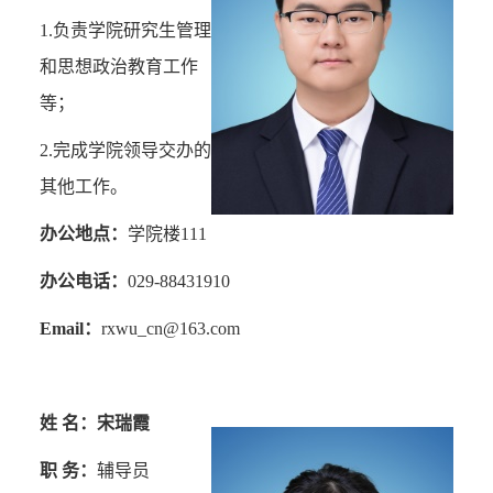
1.
负责学院研究生管理
和思想政治教育工作
等；
2.
完成学院领导交办的
其他工作。
办公地点：
学院楼
111
办公电话：
029-88431910
Email
：
rxwu_cn@163.com
姓 名：宋瑞霞
职 务：
辅导员