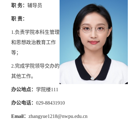
职 务：
辅导员
职 责：
1.
负责学院本科生管理
和思想政治教育工作
等；
2.
完成学院领导交办的
其他工作。
办公地点：
学院楼
111
办公电话：
029-88431910
Email
：
zhangyue1218@nwpu.edu.cn