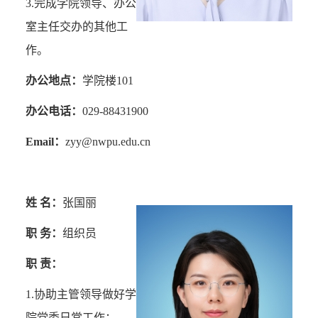
3.
完成学院领导、办公
室主任交办的其他工
作。
办公地点：
学院楼
101
办公电话：
029-88431900
Email
：
zyy@nwpu.edu.cn
姓 名：
张国丽
职 务：
组织员
职 责：
1.
协助主管领导做好学
院
党委日常工作
；