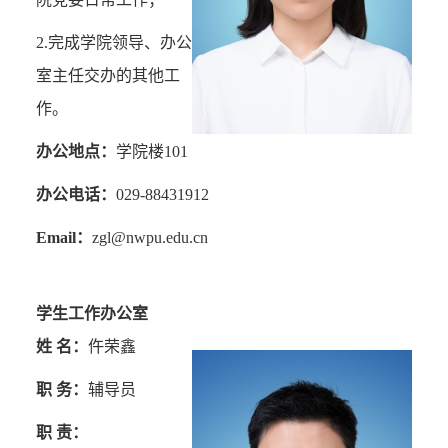
2.
完成学院领导、办公
室主任交办的其他工
作。
办公地点：
学院楼
101
办公电话：
029-88431912
Email
：
zgl@nwpu.edu.cn
学生工作办公室
姓 名：
仵荣鑫
职 务：
辅导员
职 责：