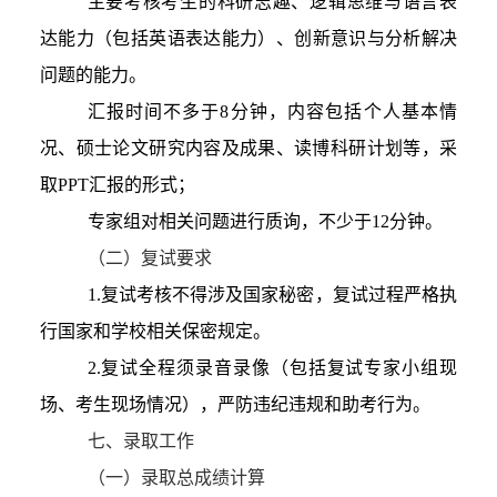
主要考核
考生
的科研志趣、逻辑思维与语言表
达能力
（包括英语表达能力）
、创新意识与分析解决
问题的能力。
汇报时间不多于8分钟，内容包括
个人基本情
况、硕士论文研究内容及成果、读博科研计划等
，采
取PPT汇报的形式；
专家组对相关问题进行质询，不少于1
2
分钟。
（二）
复试要求
1
.复试考核不得涉及国家秘密，复试过程严格执
行国家和学校相关保密规定。
2
.复试全程须录音录像（包括复试专家小组现
场、考生现场情况），严防违纪违规和助考行为。
七
、录取工
作
（
一
）录取总成绩计算