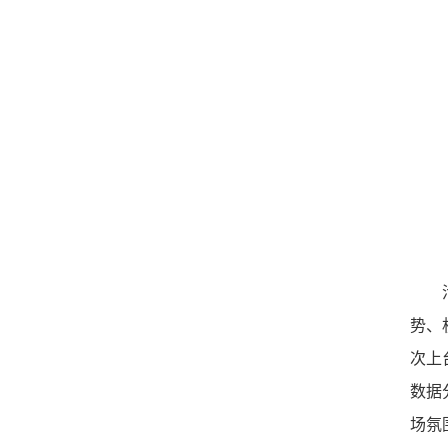
势、
次上
数据
场氛