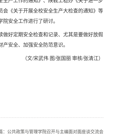
全生产工作的通知》、陕教工稳办《关于进一步
员会《关于开展全校安全生产大检查的通知》等
学院安全工作进行了研讨。
续做好定期安全检查和记录、尤其是要做好放假
财产安全、加强安全防范意识。
（文
/
宋武伟 图
/
张国丽 审核
/
张清江）
篇：公共政策与管理学院召开与主编面对面座谈交流会